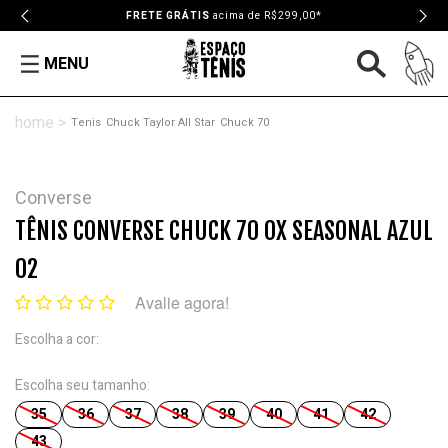
FRETE GRÁTIS
acima de R$299,00*
MENU
Tenis
Chuck Taylor All Star
Chuck 70
Converse
TÊNIS CONVERSE CHUCK 70 OX SEASONAL AZUL
02
Avalie agora!
Escolha a cor:
Escolha seu tamanho:
35
36
37
38
39
40
41
42
43