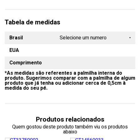
Tabela de medidas
Brasil
Selecione um numero
EUA
33
Comprimento
34
*As medidas são referentes a palmilha interna do
35
produto. Sugerimos comparar com a palmilha de algum
produto que já tenha ou adicionar cerca de 0,5cm à
36
medida do seu pé.
37
38
Produtos relacionados
39
Quem gostou deste produto também viu os produtos
abaixo
40