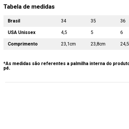
Tabela de medidas
Brasil
34
35
36
USA Unissex
4,5
5
6
Comprimento
23,1cm
23,8cm
24,
*As medidas são referentes a palmilha interna do produt
pé.