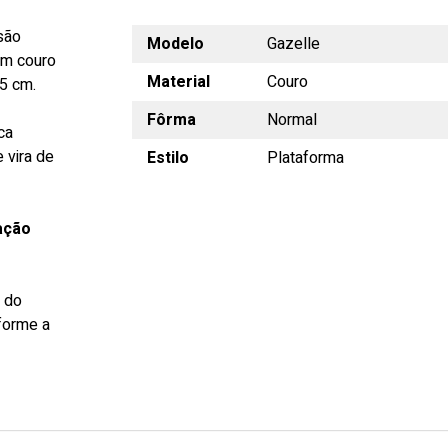
são
Modelo
Gazelle
em couro
Material
Couro
5 cm.
Fôrma
Normal
ca
 vira de
Estilo
Plataforma
ação
s do
forme a