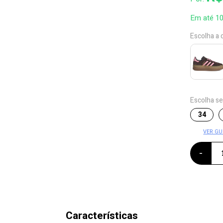
Em até 1
Escolha a 
Escolha s
34
VER GU
-
Características