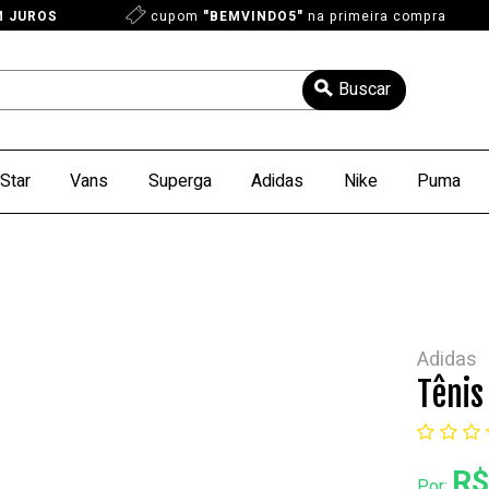
M JUROS
cupom
"BEMVINDO5"
na primeira compra
Star
Vans
Superga
Adidas
Nike
Puma
Adidas
Tênis
R$
Por: