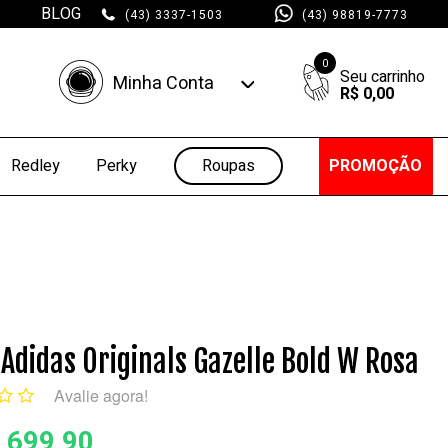
BLOG
(43) 3337-1503
(43) 98819-7773
0
Minha Conta
R$ 0,00
Minha Conta
Minhas Compras
Roupas
PROMOÇÃO
Redley
Perky
 Adidas Originals Gazelle Bold W Rosa
Avalie agora!
 699,90