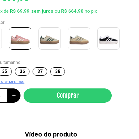
0x de
R$ 69,99
ou
R$ 664,90
no pix
cor:
eu tamanho:
35
36
37
38
IA DE MEDIDAS
+
Comprar
Vídeo do produto