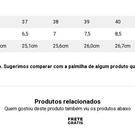
37
38
39
40
6,5
7
7,5
8,5
5cm
25,1cm
25,6cm
26,0cm
26,7cm
o. Sugerimos comparar com a palmilha de algum produto qu
Produtos relacionados
Quem gostou deste produto também viu os produtos abaixo