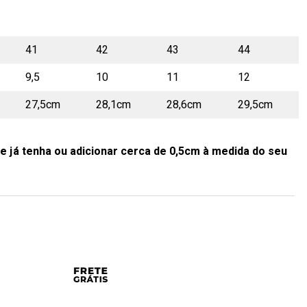
41
42
43
44
9,5
10
11
12
27,5cm
28,1cm
28,6cm
29,5cm
e já tenha ou adicionar cerca de 0,5cm à medida do seu