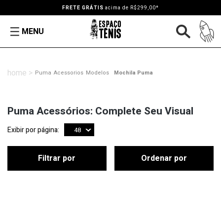
IS
acima de R$299,00*
até
1
MENU
Puma
Acessorios
Modelos
Mochila Puma
Puma Acessórios: Complete Seu Visual
Exibir por página:
48
Filtrar por
Ordenar por