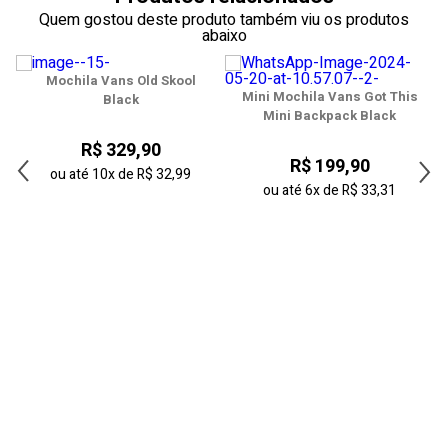
39
Quem gostou deste produto também viu os produtos
abaixo
40
Mochila Vans Old Skool
41
Mini Mochila Vans Got This
Black
Mini Backpack Black
42
R$ 329,90
R$ 199,90
43
ou até
10x
de
R$ 32,99
ou até
6x
de
R$ 33,31
44