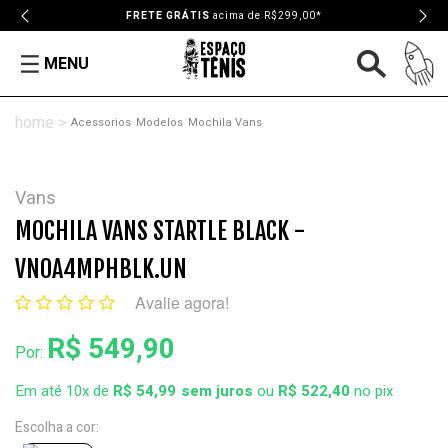
FRETE GRÁTIS
acima de R$299,00*
MENU
Acessorios
Modelos
Mochila Vans
Vans
MOCHILA VANS STARTLE BLACK -
VN0A4MPHBLK.UN
Avalie agora!
R$ 549,90
Por:
Em até 10x de
R$ 54,99
ou
R$ 522,40
no pix
Escolha a cor: