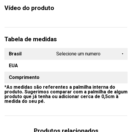
Vídeo do produto
Tabela de medidas
Brasil
Selecione um numero
EUA
33
Comprimento
34
*As medidas são referentes a palmilha interna do
35
produto. Sugerimos comparar com a palmilha de algum
produto que já tenha ou adicionar cerca de 0,5cm à
36
medida do seu pé.
37
38
Produtos relacionados