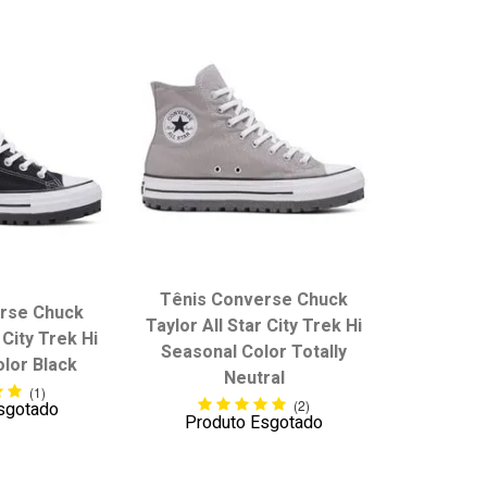
Mais vendidos
Melhores avaliações
A - Z
Z - A
Data de lançamento
Melhor Desconto
Tênis Converse Chuck
rse Chuck
Taylor All Star City Trek Hi
 City Trek Hi
Seasonal Color Totally
lor Black
Neutral
(1)
(2)
sgotado
Produto Esgotado