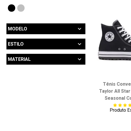
MODELO
Chuck Taylor City Trek (2)
ESTILO
Cano Alto Hi (2)
MATERIAL
Tecido de Algodão Lona (2)
Tênis Conve
Taylor All Star
Seasonal Co
Produto E