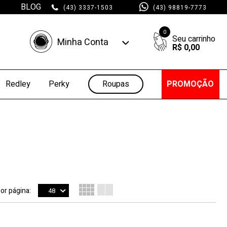
BLOG
(43) 3337-1503
(43) 98819-7773
0
Minha Conta
R$ 0,00
Minha Conta
Minhas Compras
Roupas
PROMOÇÃO
Redley
Perky
por página:
48