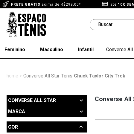
FRETE GRÁTIS
acima de R$299,00*
até
10X SE
Feminino
Masculino
Infantil
Converse All 
Converse All Star
Tenis
Chuck Taylor City Trek
Converse All
CONVERSE ALL STAR
MARCA
Converse (2)
COR