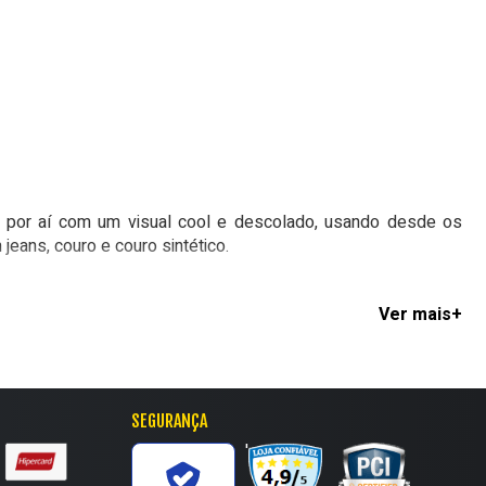
r por aí com um visual cool e descolado, usando desde os
eans, couro e couro sintético.
 em diversos tamanhos, cores e materiais. Confira as opções
alçados da marca, inclusive do que foi usado por Taylor nas
SEGURANÇA
0, Chuck II e Run Star Hike
. E existem várias opções de
'