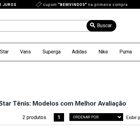
M JUROS
cupom
"BEMVINDO5"
na primeira compra
Star
Vans
Superga
Adidas
Nike
Puma
 Star Tênis: Modelos com Melhor Avaliação
2 produtos
1
ORDENAR POR
Exibir 
Menor Preço
Maior Preço