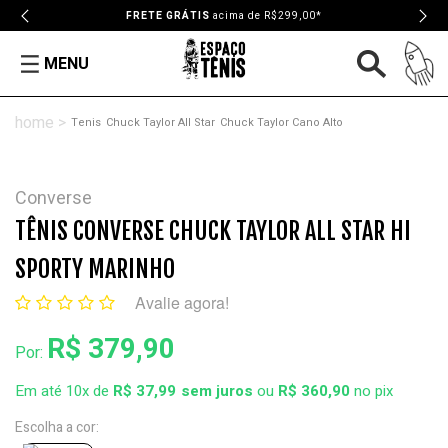
FRETE GRÁTIS
acima de R$299,00*
MENU
Tenis
Chuck Taylor All Star
Chuck Taylor Cano Alto
Converse
TÊNIS CONVERSE CHUCK TAYLOR ALL STAR HI
SPORTY MARINHO
Avalie agora!
R$ 379,90
Por:
Em até 10x de
R$ 37,99
ou
R$ 360,90
no pix
Escolha a cor: