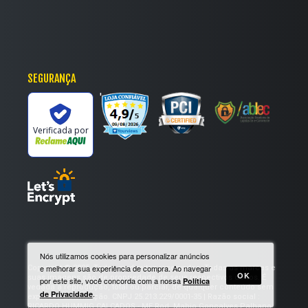
SEGURANÇA
'
Verificada por
Nós utilizamos cookies para personalizar anúncios
Copyright © 2025. Todos os direitos reservados. Todas as marcas e
e melhorar sua experiência de compra. Ao navegar
OK
suas imagens são de propriedade de seus respectivos donos. É
por este site, você concorda com a nossa
Política
vedada a reprodução, total ou parcial, de qualquer conteúdo sem
.
de Privacidade
expressa autorização. CNPJ 25.213.229/0001-35 | Razão social :
RICARDO HUMMIG CALCADOS - ME Rod. Mabio Gonçalves Palhano,