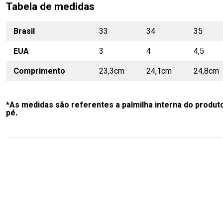
Tabela de medidas
Brasil
33
34
35
EUA
3
4
4,5
Comprimento
23,3cm
24,1cm
24,8cm
*As medidas são referentes a palmilha interna do produt
pé.