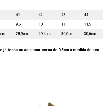
41
42
43
44
9,5
10
11
11,5
2cm
28,9cm
29,4cm
30,0cm
30,6cm
e já tenha ou adicionar cerca de 0,5cm à medida do seu