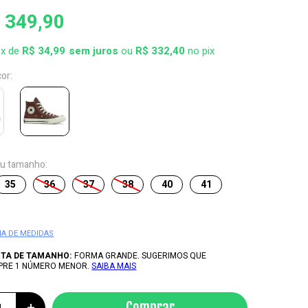
 349,90
0x de
R$ 34,99
ou
R$ 332,40
no pix
cor:
eu tamanho:
35
36
37
38
40
41
IA DE MEDIDAS
RTA DE TAMANHO:
FORMA GRANDE. SUGERIMOS QUE
PRE 1 NÚMERO MENOR.
SAIBA MAIS
+
Comprar