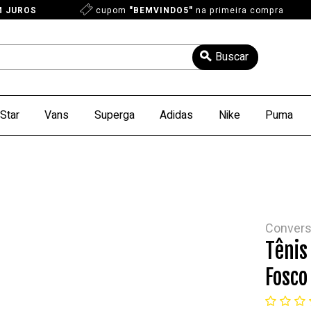
M JUROS
cupom
"BEMVINDO5"
na primeira compra
Star
Vans
Superga
Adidas
Nike
Puma
Conver
Tênis
Fosco