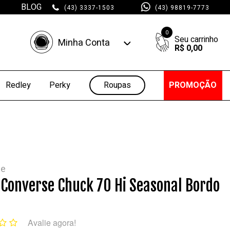
BLOG
(43) 3337-1503
(43) 98819-7773
0
Minha Conta
R$ 0,00
Minha Conta
Minhas Compras
Roupas
PROMOÇÃO
Redley
Perky
se
 Converse Chuck 70 Hi Seasonal Bordo
Avalie agora!