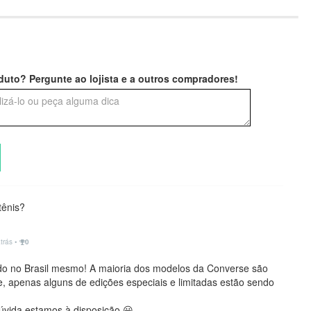
uto? Pergunte ao lojista e a outros compradores!
tênis?
atrás
•
0
do no Brasil mesmo! A maioria dos modelos da Converse são
, apenas alguns de edições especiais e limitadas estão sendo
dúvida estamos à disposição 😀