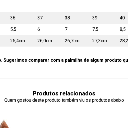
36
37
38
39
40
5,5
6
7
7,5
8,5
25,4cm
26,0cm
26,7cm
27,3cm
28,
o. Sugerimos comparar com a palmilha de algum produto qu
Produtos relacionados
Quem gostou deste produto também viu os produtos abaixo