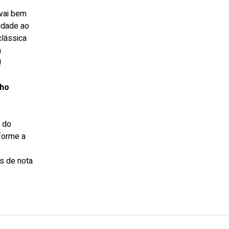
 vai bem
idade ao
clássica
a
!
nho
s do
forme a
s de nota