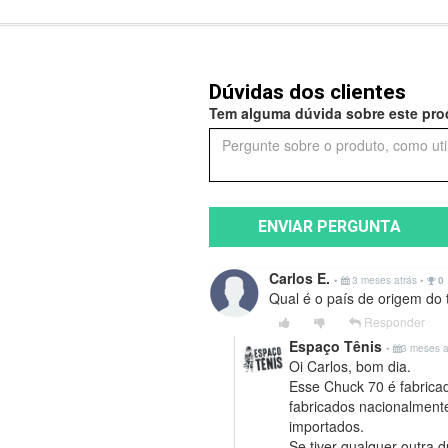
Dúvidas dos clientes
Tem alguma dúvida sobre este prod
ENVIAR PERGUNTA
Carlos E.
•
3 meses atrás
•
0
Qual é o país de origem do 
Responder
Espaço Tênis
•
3 meses 
Oi Carlos, bom dia.
Esse Chuck 70 é fabrica
fabricados nacionalmente
importados.
Se tiver qualquer outra 