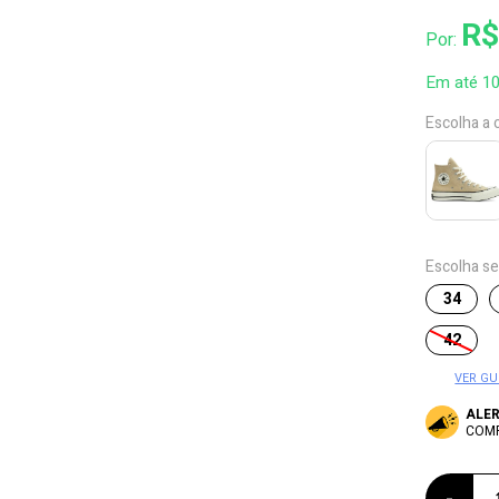
R$
Por:
Em até 1
Escolha a 
Escolha s
34
42
VER GU
ALE
COM
-