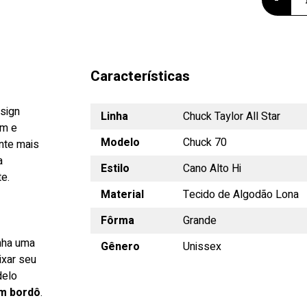
Características
esign
Linha
Chuck Taylor All Star
um e
Modelo
Chuck 70
ente mais
a
Estilo
Cano Alto Hi
te.
Material
Tecido de Algodão Lona
Fôrma
Grande
anha uma
Gênero
Unissex
ixar seu
delo
m bordô
.