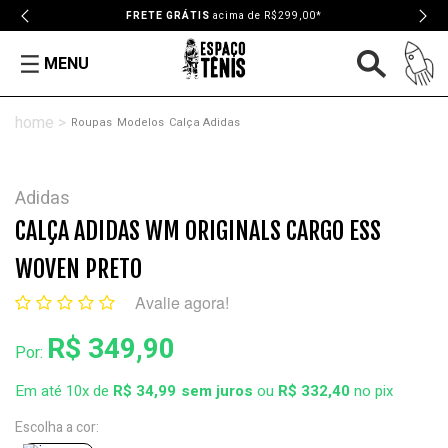
FRETE GRÁTIS
acima de R$299,00*
MENU
Roupas
Modelos
Calça Adidas
Adidas
CALÇA ADIDAS WM ORIGINALS CARGO ESS
WOVEN PRETO
Avalie agora!
R$ 349,90
Por:
Em até 10x de
R$ 34,99
ou
R$ 332,40
no pix
Escolha a cor: