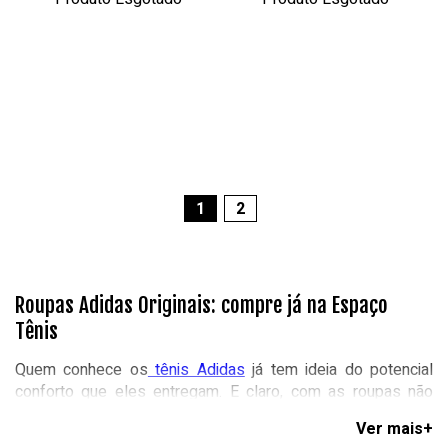
1
2
Roupas Adidas Originais: compre já na Espaço
Tênis
Quem conhece os
tênis Adidas
já tem ideia do potencial
conforto que eles entregam. E claro, com as roupas não
seria diferente! A matéria-prima utilizada é
durável e
extremamente confortável
e, devido a isso, entrou no