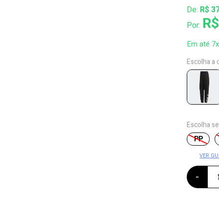
De:
R$ 3
R$
Por:
Em até 7
Escolha a 
Escolha s
PP
VER GU
-