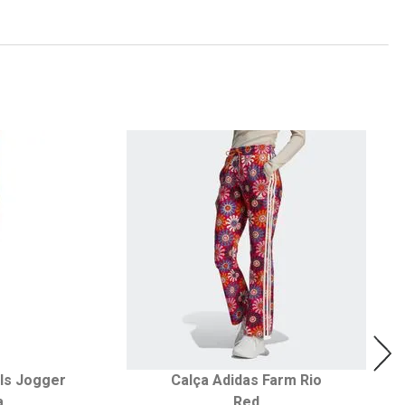
ls Jogger
Calça Adidas Farm Rio
a
Red