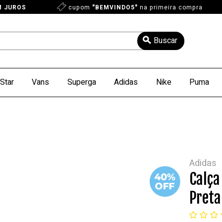
M JUROS
cupom
"BEMVINDO5"
na primeira compra
Star
Vans
Superga
Adidas
Nike
Puma
Adidas
Calça
Preta