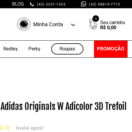
BLOG
(43) 3337-1503
(43) 98819-7773
0
Minha Conta
R$ 0,00
Minha Conta
Minhas Compras
Roupas
PROMOÇÃO
Redley
Perky
 Adidas Originals W Adicolor 3D Trefoil
Avalie agora!