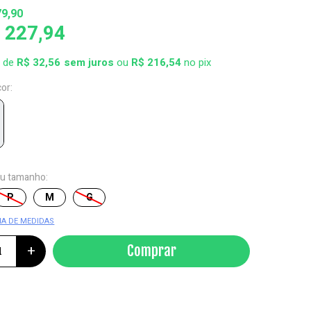
79,90
 227,94
x de
R$ 32,56
ou
R$ 216,54
no pix
cor:
eu tamanho:
P
M
G
IA DE MEDIDAS
+
Comprar