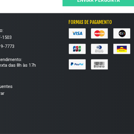
ENVIAR PERGUNTA
FORMAS DE PAGAMENTO
o:
7-1503
19-7773
tendimento:
xta das 8h às 17h
uentes
ar