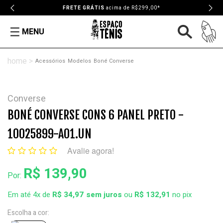
FRETE GRÁTIS
acima de R$299,00*
MENU
Acessórios
Modelos
Boné Converse
Converse
BONÉ CONVERSE CONS 6 PANEL PRETO -
10025899-A01.UN
Avalie agora!
R$ 139,90
Por:
Em até 4x de
R$ 34,97
ou
R$ 132,91
no pix
Escolha a cor: