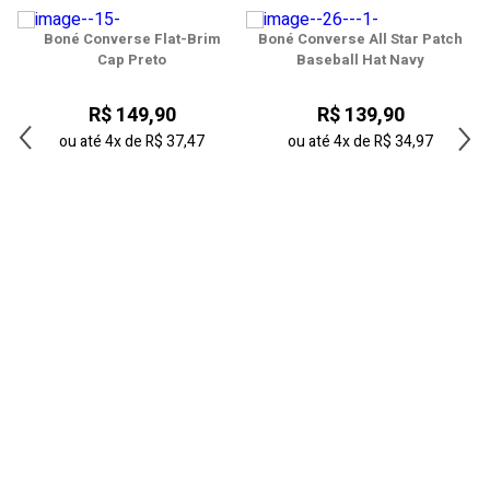
Boné Converse Flat-Brim
Boné Converse All Star Patch
h
Cap Preto
Baseball Hat Navy
R$ 149,90
R$ 139,90
ou até
4x
de
R$ 37,47
ou até
4x
de
R$ 34,97