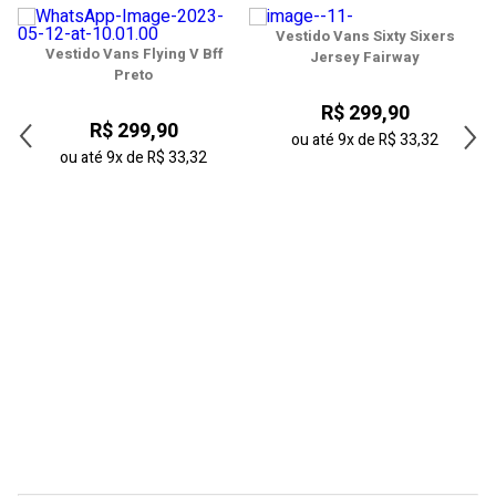
40
Vestido Vans Sixty Sixers
41
e
Vestido Vans Flying V Bff
Jersey Fairway
Preto
42
R$ 299,90
R$ 299,90
43
ou até
9x
de
R$ 33,32
ou até
9x
de
R$ 33,32
44