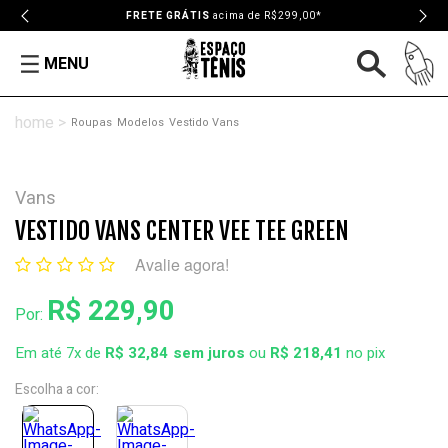
FRETE GRÁTIS
acima de R$299,00*
MENU
Roupas
Modelos
Vestido Vans
Vans
VESTIDO VANS CENTER VEE TEE GREEN
Avalie agora!
R$ 229,90
Por:
Em até 7x de
R$ 32,84
ou
R$ 218,41
no pix
Escolha a cor: