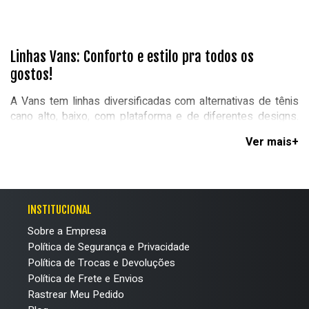
Linhas Vans: Conforto e estilo pra todos os
gostos!
A Vans tem linhas diversificadas com alternativas de tênis
cano alto, baixo, com plataforma e de diferentes designs.
Assim, você pode encontrar o calçado ideal pro seu rolê,
facul ou trabalho!
Ah, e claro que todas essas opções
estão presentes em
modelo feminino, masculino e pra ambos, em cores
INSTITUCIONAL
clássicas,
preto e branco, a modernas como azul, verde,
roxo e outras.
Sobre a Empresa
Política de Segurança e Privacidade
Vans Old Skool
Política de Trocas e Devoluções
Um dos clássicos que todo mundo ama! O Old Skool é uma
Política de Frete e Envios
alternativa cheio de charme, sendo um queridinho da
Rastrear Meu Pedido
asthetic urban. Garanta um tênis de pisada suave com alta