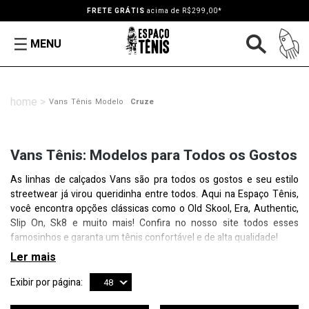
FRETE GRÁTIS
acima de R$299,00*
MENU
Vans
Tênis
Modelo
Cruze
Vans Tênis: Modelos para Todos os Gostos
As linhas de calçados Vans são pra todos os gostos e seu estilo
streetwear já virou queridinha entre todos. Aqui na Espaço Tênis,
você encontra opções clássicas como o Old Skool, Era, Authentic,
Slip On, Sk8 e muito mais! Confira no nosso site todos esses
famosinhos e garanta um tênis confortável e de alta qualidade!
Exibir por página:
48