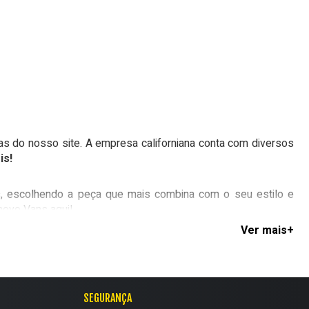
onar ao carrinho
adicionar ao carrinho
s do nosso site. A empresa californiana conta com diversos
is!
s, escolhendo a peça que mais combina com o seu estilo e
novo Vans aqui!
SEGURANÇA