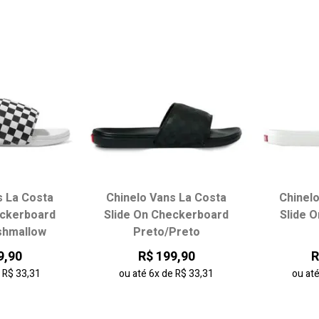
Mais vendidos
Melhores avaliações
A - Z
Z - A
Data de lançamento
Melhor Desconto
s La Costa
Chinelo Vans La Costa
Chinel
eckerboard
Slide On Checkerboard
Slide 
shmallow
Preto/Preto
9,90
R$ 199,90
R
e
R$ 33,31
ou até
6x
de
R$ 33,31
ou at