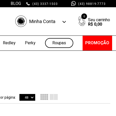
BLOG
(43) 3337-1503
(43) 98819-7773
0
Minha Conta
R$ 0,00
Minha Conta
Minhas Compras
Roupas
PROMOÇÃO
Redley
Perky
por página:
48