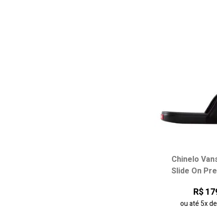
Chinelo Van
Escolha seu
Slide On Pr
33/34
35/36
R$ 17
ou até
5x
d