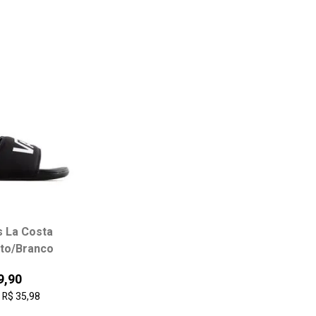
s La Costa
 tamanho:
Escolha seu tamanho:
Escol
eto/Branco
37/38
39/40
37/38
39/40
41/42
43/44
33/34
3
9,90
e
R$ 35,98