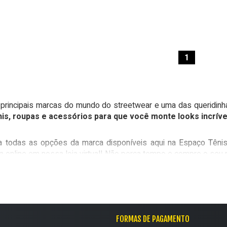
 carrinho
adicionar ao carrinho
adici
1
 principais marcas do mundo do
streetwear
e uma das queridinha
nis, roupas e acessórios para que você monte looks incríve
ra todas as opções da marca disponíveis aqui na Espaço Têni
a online em nossa loja virtual! Não perca tempo e compre o seu 
 tamanho:
ns — compre online em nosso site
37/38
39/40
FORMAS DE PAGAMENTO
43/44