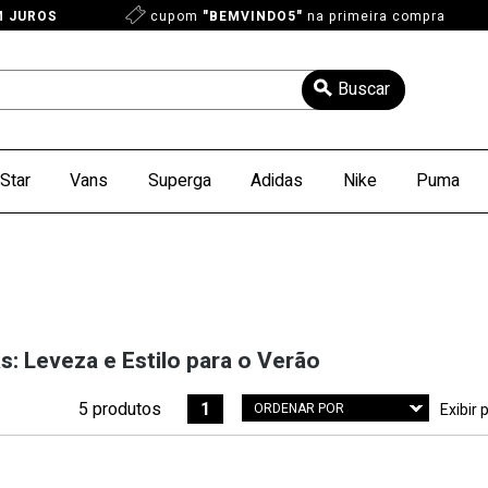
M JUROS
cupom
"BEMVINDO5"
na primeira compra
Star
Vans
Superga
Adidas
Nike
Puma
s: Leveza e Estilo para o Verão
5 produtos
1
ORDENAR POR
Exibir 
Menor Preço
Maior Preço