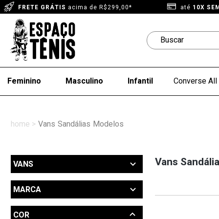
FRETE GRÁTIS
acima de R$299,00*
até
10X SE
Feminino
Masculino
Infantil
Converse All 
Vans
Sandálias
Modelos
Vans Sandália
VANS
Produtos até 270 reais (5)
MARCA
Modelos
Vans (5)
COR