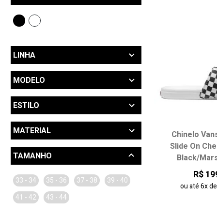
LINHA
Active (1)
MODELO
Classics (3)
Chinelo (5)
ESTILO
Slip On (1)
MATERIAL
Chinelo Van
Slide On Ch
Material Sintético (5)
TAMANHO
Black/Mar
R$ 19
33 - 34
35 - 36
37 - 38
39 - 40
ou até
6x
d
41 - 42
43 - 44