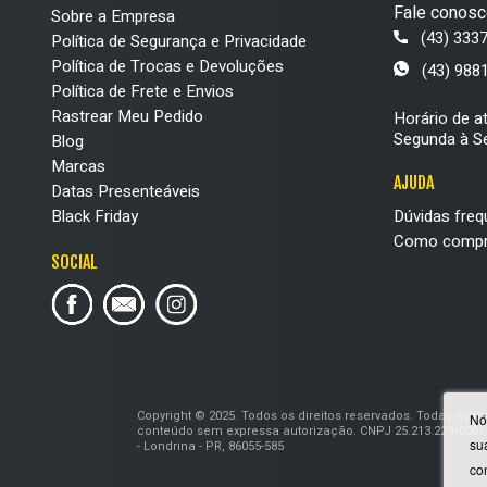
Em nossa página é
Fale conosc
Sobre a Empresa
mochilas e muito 
(43) 333
Política de Segurança e Privacidade
proporcionando lin
Política de Trocas e Devoluções
(43) 988
adicionar ao
Política de Frete e Envios
Todos os produtos 
Rastrear Meu Pedido
Horário de a
especiais. Conheça
Segunda à Se
Blog
Marcas
Tênis Vans: modelo
AJUDA
Datas Presenteáveis
Os
tênis Vans
são
Black Friday
Dúvidas freq
marca se tornaram
Como compr
resistentes
o sufi
SOCIAL
Se você prefere al
especial no seu vi
Roupas Vans: cami
Para combinar co
Copyright © 2025. Todos os direitos reservados. Todas as 
Nó
opções de camise
conteúdo sem expressa autorização. CNPJ 25.213.229/0001-
su
- Londrina - PR, 86055-585
qualidade
para gar
co