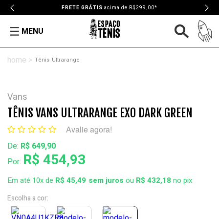
FRETE GRÁTIS
acima de R$299,00*
MENU
Tênis
Ultrarange
Vans
TÊNIS VANS ULTRARANGE EXO DARK GREEN
Avalie agora!
De:
R$ 649,90
R$ 454,93
Por:
Em até 10x de
R$ 45,49
ou
R$ 432,18
no pix
Escolha a cor: