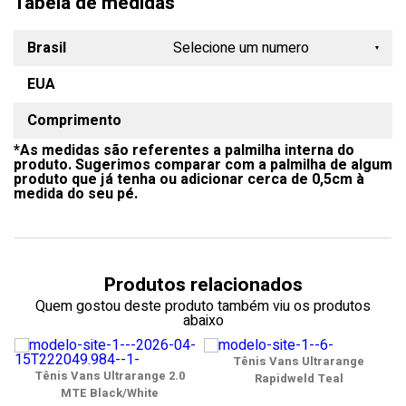
Tabela de medidas
Brasil
Selecione um numero
EUA
33
Comprimento
34
*As medidas são referentes a palmilha interna do
35
produto. Sugerimos comparar com a palmilha de algum
produto que já tenha ou adicionar cerca de 0,5cm à
36
medida do seu pé.
37
38
Produtos relacionados
39
Quem gostou deste produto também viu os produtos
abaixo
40
Tênis Vans Ultrarange
41
Tênis Vans Ultrarange 2.0
Rapidweld Teal
MTE Black/White