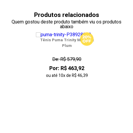
38
Produtos relacionados
39
Quem gostou deste produto também viu os produtos
abaixo
40
Tênis Puma Trinity Midnight
41
Plum
42
De: R$ 579,90
Por: R$ 463,92
43
ou até
10x
de
R$ 46,39
44