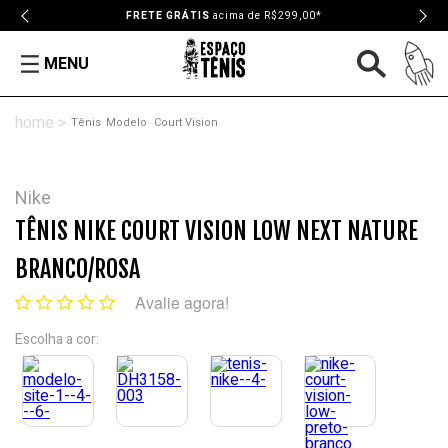
FRETE GRÁTIS
acima de R$299,00*
MENU
Tênis
Modelo
Court Vision
Nike
TÊNIS NIKE COURT VISION LOW NEXT NATURE
BRANCO/ROSA
Avalie agora!
Escolha a cor: