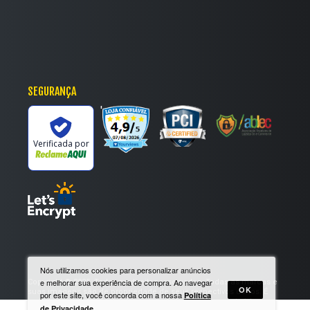
SEGURANÇA
'
Verificada por
Nós utilizamos cookies para personalizar anúncios
Copyright © 2025. Todos os direitos reservados. Todas as marcas e
e melhorar sua experiência de compra. Ao navegar
OK
suas imagens são de propriedade de seus respectivos donos. É
por este site, você concorda com a nossa
Política
vedada a reprodução, total ou parcial, de qualquer conteúdo sem
.
de Privacidade