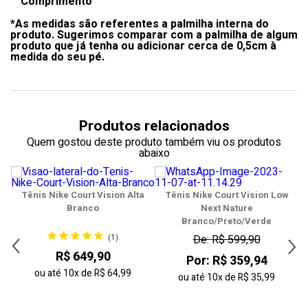
Comprimento
33
*As medidas são referentes a palmilha interna do
34
produto. Sugerimos comparar com a palmilha de algum
produto que já tenha ou adicionar cerca de 0,5cm à
35
medida do seu pé.
36
37
Produtos relacionados
38
Quem gostou deste produto também viu os produtos
abaixo
39
40
Tênis Nike Court Vision Alta
Tênis Nike Court Vision Low
Branco
Next Nature
41
Branco/Preto/Verde
(1)
De: R$ 599,90
42
R$ 649,90
Por: R$ 359,94
ou até
10x
de
R$ 64,99
43
ou até
10x
de
R$ 35,99
44