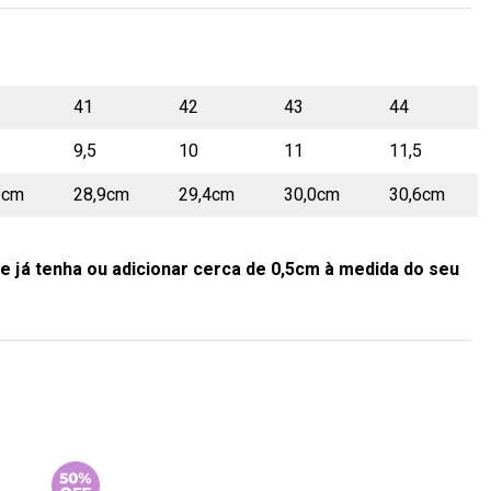
41
42
43
44
9,5
10
11
11,5
2cm
28,9cm
29,4cm
30,0cm
30,6cm
e já tenha ou adicionar cerca de 0,5cm à medida do seu