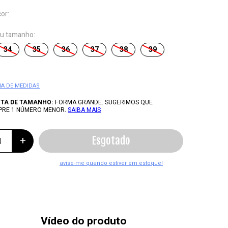
cor:
eu tamanho:
34
35
36
37
38
39
IA DE MEDIDAS
RTA DE TAMANHO:
FORMA GRANDE. SUGERIMOS QUE
PRE 1 NÚMERO MENOR.
SAIBA MAIS
+
Vídeo do produto