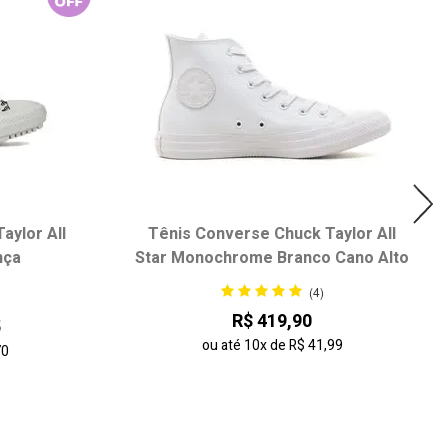
aylor All
Tênis Converse Chuck Taylor All
nça
Star Monochrome Branco Cano Alto
(4)
R$ 419,90
5
ou até
10x
de
R$ 41,99
70