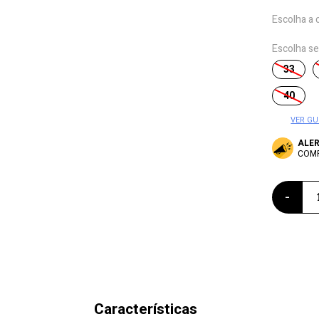
Escolha a 
Escolha s
33
40
VER GU
ALE
COM
-
Características