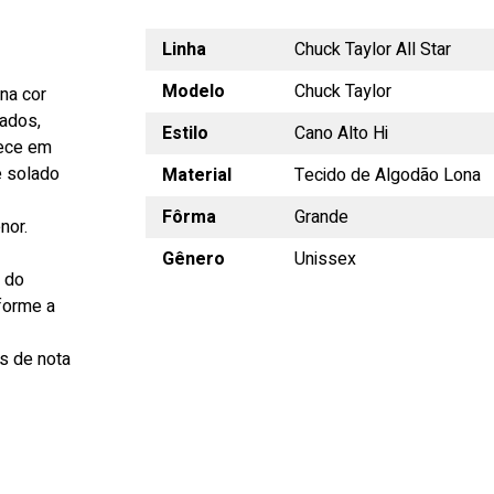
Linha
Chuck Taylor All Star
Modelo
Chuck Taylor
na cor
ados,
Estilo
Cano Alto Hi
rece em
e solado
Material
Tecido de Algodão Lona
Fôrma
Grande
nor.
Gênero
Unissex
s do
forme a
s de nota