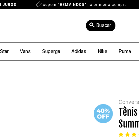
M JUROS
cupom
"BEMVINDO5"
na primeira compra
Star
Vans
Superga
Adidas
Nike
Puma
Conver
Tênis
Summe