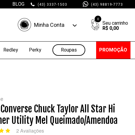
BLOG
(43) 3337-1503
(43) 98819-7773
0
Minha Conta
R$ 0,00
Minha Conta
Minhas Compras
Roupas
PROMOÇÃO
Redley
Perky
se
 Converse Chuck Taylor All Star Hi
r Utility Mel Queimado/Amendoa
2 Avaliações