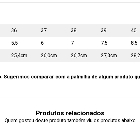
36
37
38
39
40
5,5
6
7
7,5
8,5
25,4cm
26,0cm
26,7cm
27,3cm
28,
o. Sugerimos comparar com a palmilha de algum produto qu
Produtos relacionados
Quem gostou deste produto também viu os produtos abaixo