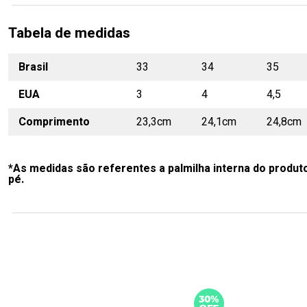
Tabela de medidas
Brasil
33
34
35
EUA
3
4
4,5
Comprimento
23,3cm
24,1cm
24,8cm
*As medidas são referentes a palmilha interna do produt
pé.