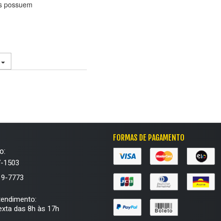
es possuem
.
FORMAS DE PAGAMENTO
o:
7-1503
19-7773
tendimento:
xta das 8h às 17h