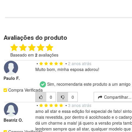
Avaliações do produto
Baseado em
2
avaliações
•
•
2 anos atrás
Muito bom, minha esposa adorou!
Paulo F.
Sim, recomendaria este produto a um amigo
Compra Verificada
0
0
Compartilhar..
•
•
3 anos atrás
amo all star e essa edição foi especial de fato! sinto
mais revestida, por dentro é acolchoado e o cadarç
Beatriz O.
dá um charme a mais! já quero a versão preta ta
lembrem sempre que all star, qualquer modelo que 
Compra Verificada