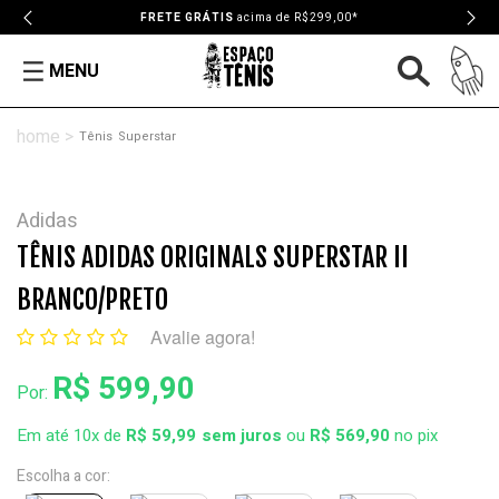
FRETE GRÁTIS
acima de R$299,00*
MENU
Tênis
Superstar
Adidas
TÊNIS ADIDAS ORIGINALS SUPERSTAR II
BRANCO/PRETO
Avalie agora!
R$ 599,90
Por:
Em até 10x de
R$ 59,99
ou
R$ 569,90
no pix
Escolha a cor: