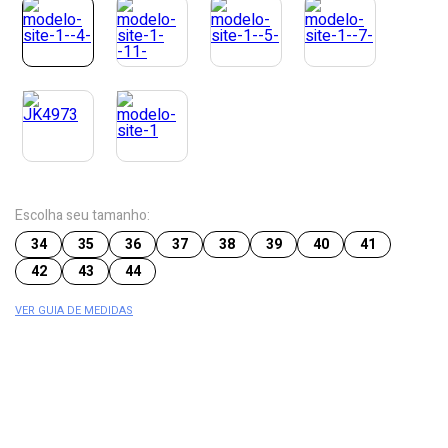
Escolha seu tamanho:
34
35
36
37
38
39
40
41
42
43
44
VER GUIA DE MEDIDAS