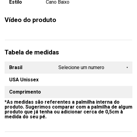
Estilo
Cano Baixo
Vídeo do produto
Tabela de medidas
Brasil
Selecione um numero
USA Unissex
33
Comprimento
34
*As medidas são referentes a palmilha interna do
35
produto. Sugerimos comparar com a palmilha de algum
produto que já tenha ou adicionar cerca de 0,5cm à
36
medida do seu pé.
37