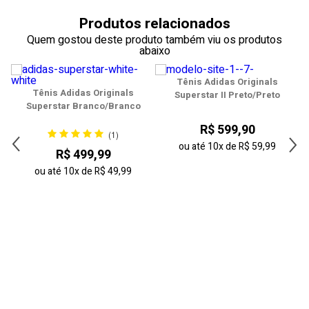
38
Produtos relacionados
39
Quem gostou deste produto também viu os produtos
abaixo
40
Tênis Adidas Originals
41
Tênis Adidas Originals
Superstar II Preto/Preto
Superstar Branco/Branco
42
R$ 599,90
(1)
43
ou até
10x
de
R$ 59,99
R$ 499,99
ou até
10x
de
R$ 49,99
44
45