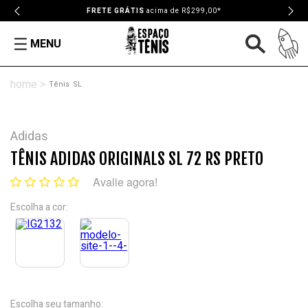
FRETE GRÁTIS
acima de R$299,00*
MENU
Tênis
SL
Adidas
TÊNIS ADIDAS ORIGINALS SL 72 RS PRETO
Avalie agora!
Escolha a cor:
Escolha seu tamanho: