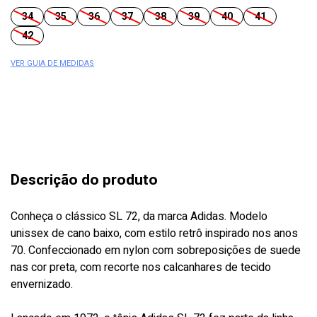
34
35
36
37
38
39
40
41
42
VER GUIA DE MEDIDAS
Descrição do produto
Conheça o clássico SL 72, da marca Adidas. Modelo
unissex de cano baixo, com estilo retrô inspirado nos anos
70. Confeccionado em nylon com sobreposições de suede
nas cor preta, com recorte nos calcanhares de tecido
envernizado.