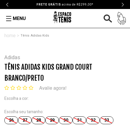
FRETE GRÁTIS
acima de R$299,00*
MENU
Tênis
Adidas Kids
Adidas
TÊNIS ADIDAS KIDS GRAND COURT
BRANCO/PRETO
Avalie agora!
Escolha a cor:
Escolha seu tamanho:
26
27
28
29
30
31
32
33