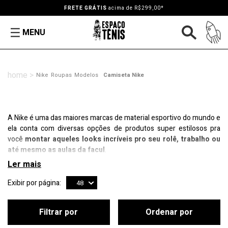
FRETE GRÁTIS
acima de R$299,00*
MENU
Nike
Roupas
Modelos
Camiseta Nike
A Nike é uma das maiores marcas de material esportivo do mundo e
ela conta com diversas opções de produtos super estilosos pra
você
montar aqueles looks incríveis pro seu rolê, trabalho ou
até mesmo as aulas da facul
.
Exibir por página:
48
Filtrar por
Ordenar por