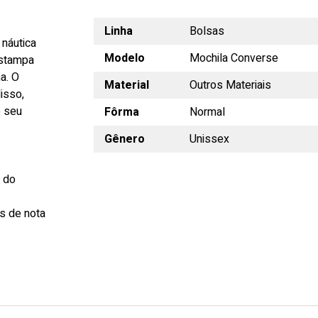
Linha
Bolsas
náutica
Modelo
Mochila Converse
estampa
na. O
Material
Outros Materiais
isso,
o seu
Fôrma
Normal
Gênero
Unissex
s do
s de nota