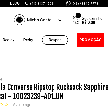
BLOG
(43) 3337-1503
(43) 98819-7773
0
Minha Conta
R$ 0,00
Minha Conta
Minhas Compras
Roupas
PROMOÇÃO
Redley
Perky
se
la Converse Ripstop Rucksack Sapphir
cal - 10023239-A01.UN
Avalie agora!