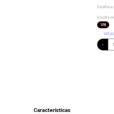
Escolha a 
Escolha s
UN
VER GU
-
Características