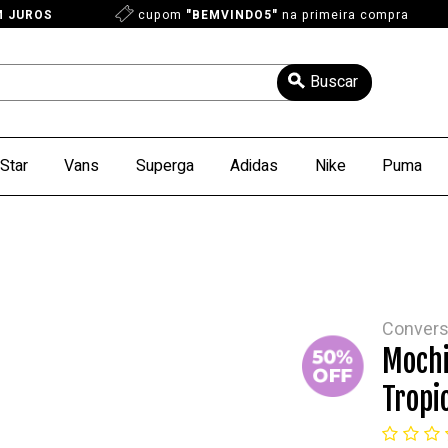
M JUROS
cupom
"BEMVINDO5"
na primeira compra
Star
Vans
Superga
Adidas
Nike
Puma
Conver
Mochi
Tropi