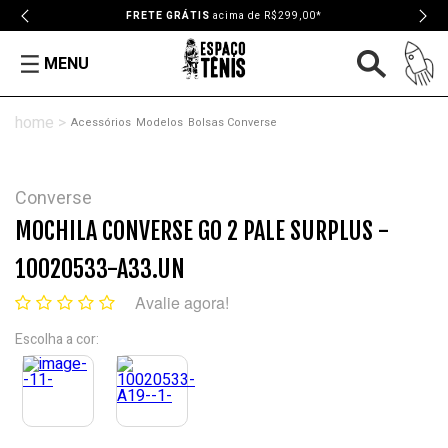
até
10X SEM JUROS
MENU
Acessórios
Modelos
Bolsas Converse
Converse
MOCHILA CONVERSE GO 2 PALE SURPLUS -
10020533-A33.UN
Avalie agora!
Escolha a cor: