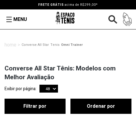
FRETE GRÁTIS
acima de R$299,00*
MENU
Converse All Star
Tenis
Omni Trainer
Converse All Star Tênis: Modelos com
Melhor Avaliação
Exibir por página:
48
Filtrar por
Ordenar por