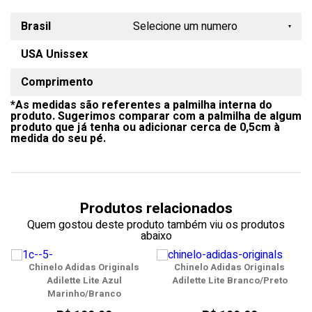
Brasil
Selecione um numero
USA Unissex
34/35
Comprimento
36/37
*As medidas são referentes a palmilha interna do
38/39
produto. Sugerimos comparar com a palmilha de algum
produto que já tenha ou adicionar cerca de 0,5cm à
40/41
medida do seu pé.
42/43
44/45
Produtos relacionados
Quem gostou deste produto também viu os produtos
abaixo
Chinelo Adidas Originals
Chinelo Adidas Originals
Adilette Lite Azul
Adilette Lite Branco/Preto
Marinho/Branco