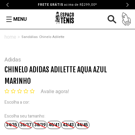
FRETE GRÁTIS
acima de R$299,00*
MENU
Sandálias
Chinelo Adilette
Adidas
CHINELO ADIDAS ADILETTE AQUA AZUL
MARINHO
Avalie agora!
Escolha a cor:
Escolha seu tamanho:
34/35
36/37
38/39
40/41
42/43
44/45