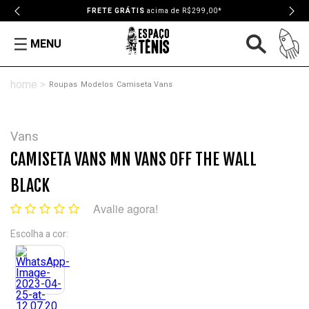
FRETE GRÁTIS
acima de R$299,00*
MENU
Roupas
Modelos
Camiseta Vans
Vans
CAMISETA VANS MN VANS OFF THE WALL
BLACK
Avalie agora!
Escolha a cor: