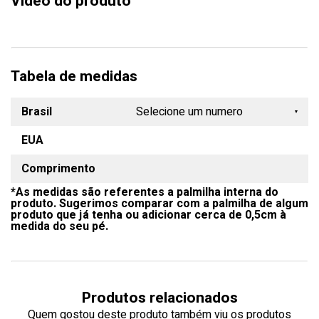
Vídeo do produto
Tabela de medidas
Brasil
Selecione um numero
EUA
33
Comprimento
34
*As medidas são referentes a palmilha interna do
35
produto. Sugerimos comparar com a palmilha de algum
produto que já tenha ou adicionar cerca de 0,5cm à
36
medida do seu pé.
37
38
Produtos relacionados
39
Quem gostou deste produto também viu os produtos