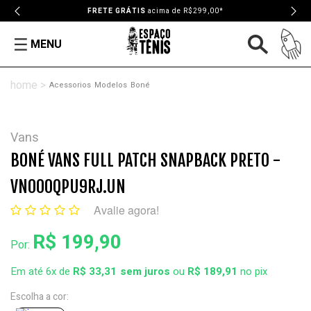
FRETE GRÁTIS
acima de R$299,00*
MENU
Acessorios
Modelos
Boné
Vans
BONÉ VANS FULL PATCH SNAPBACK PRETO -
VN000QPU9RJ.UN
Avalie agora!
R$ 199,90
Por:
Em até 6x de
R$ 33,31
ou
R$ 189,91
no pix
Escolha a cor: