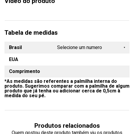
Vídeo do produto
Tabela de medidas
Brasil
Selecione um numero
EUA
33
Comprimento
34
*As medidas são referentes a palmilha interna do
35
produto. Sugerimos comparar com a palmilha de algum
produto que já tenha ou adicionar cerca de 0,5cm à
36
medida do seu pé.
37
38
Produtos relacionados
39
Quem gostou deste produto também viu os produtos