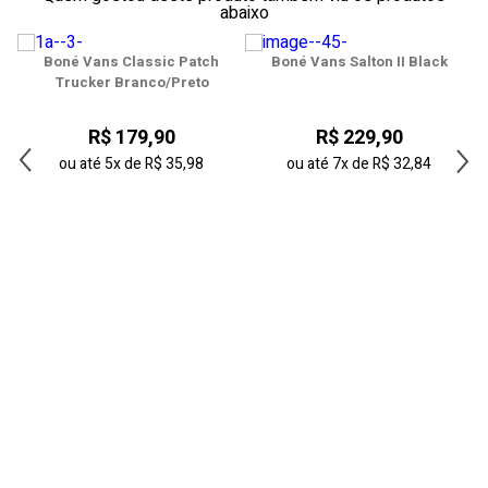
abaixo
40
Boné Vans Classic Patch
Boné Vans Salton II Black
41
Trucker Branco/Preto
42
R$ 179,90
R$ 229,90
43
ou até
5x
de
R$ 35,98
ou até
7x
de
R$ 32,84
44