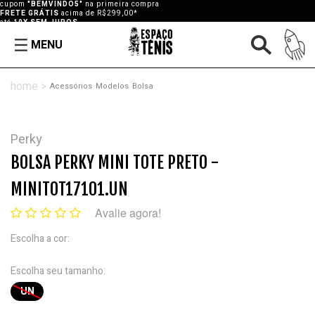
cupom
"BEMVINDO5"
na primeira compra
FRETE GRÁTIS
acima de R$299,00*
até
10X SEM JUROS
MENU
Acessórios
Modelos
Bolsa
Perky
BOLSA PERKY MINI TOTE PRETO -
MINITOT17101.UN
Avalie agora!
Escolha a cor:
Escolha seu tamanho:
UN