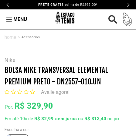
FRETE GRÁTIS
acima de R$299,00*
MENU
Acessórios
Nike
BOLSA NIKE TRANSVERSAL ELEMENTAL
PREMIUM PRETO - DN2557-010.UN
Avalie agora!
R$ 329,90
Por:
Em até 10x de
R$ 32,99
ou
R$ 313,40
no pix
Escolha a cor: