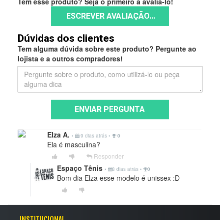
Tem esse produto? Seja o primeiro a avaliá-lo!
ESCREVER AVALIAÇÃO...
Dúvidas dos clientes
Tem alguma dúvida sobre este produto? Pergunte ao
lojista e a outros compradores!
ENVIAR PERGUNTA
Elza A.
•
9 dias atrás
•
0
Ela é masculina?
Responder
Espaço Tênis
•
8 dias atrás
•
0
Bom dia Elza esse modelo é unissex :D
INSTITUCIONAL