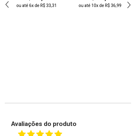
ou até
6x
de
R$ 33,31
ou até
10x
de
R$ 36,99
Avaliações do produto