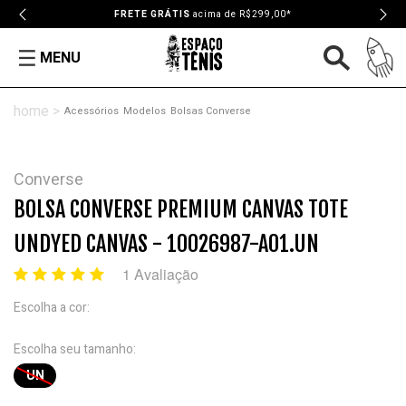
FRETE GRÁTIS
acima de R$299,00*
MENU
Acessórios
Modelos
Bolsas Converse
Converse
BOLSA CONVERSE PREMIUM CANVAS TOTE
UNDYED CANVAS - 10026987-A01.UN
1 Avaliação
Escolha a cor:
Escolha seu tamanho:
UN