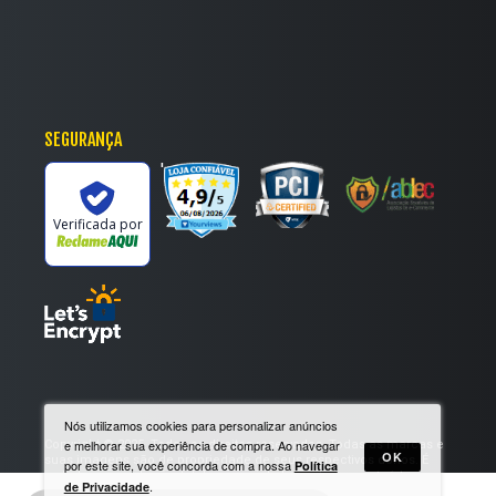
SEGURANÇA
'
Verificada por
Nós utilizamos cookies para personalizar anúncios
Copyright © 2025. Todos os direitos reservados. Todas as marcas e
e melhorar sua experiência de compra. Ao navegar
OK
suas imagens são de propriedade de seus respectivos donos. É
por este site, você concorda com a nossa
Política
vedada a reprodução, total ou parcial, de qualquer conteúdo sem
.
de Privacidade
expressa autorização. CNPJ 25.213.229/0001-35 | Razão social :