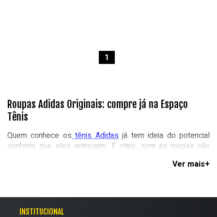
1
Roupas Adidas Originais: compre já na Espaço
Tênis
Quem conhece os
tênis Adidas
já tem ideia do potencial
conforto que eles entregam. E claro, com as roupas não
seria diferente! A matéria-prima utilizada é
durável e
extremamente confortável
e, devido a isso, entrou no
hall da moda e cotidiano de muitas pessoas.
Na Espaço Tênis você encontra desde os mais tradicionais
INSTITUCIONAL
agasalhos até peças multicolor, cheias de detalhes