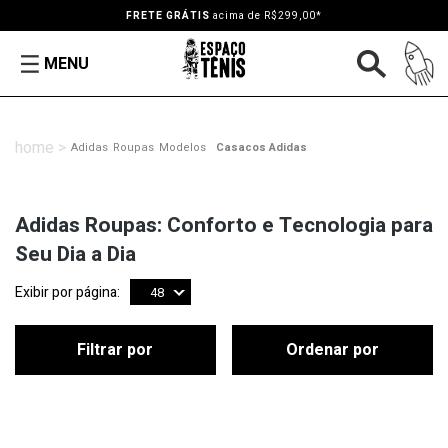
FRETE GRÁTIS
acima de R$299,00*
MENU
Adidas
Roupas
Modelos
Casacos Adidas
Adidas Roupas: Conforto e Tecnologia para
Seu Dia a Dia
Exibir por página:
48
Filtrar por
Ordenar por