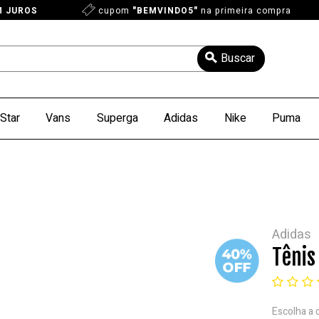
M JUROS
cupom
"BEMVINDO5"
na primeira compra
Star
Vans
Superga
Adidas
Nike
Puma
Adidas
Tênis
Escolha a 