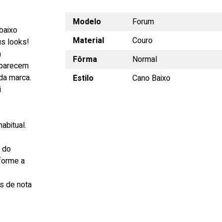
Modelo
Forum
baixo
Material
Couro
us looks!
m
Fôrma
Normal
 aparecem
 da marca.
Estilo
Cano Baixo
i
abitual.
s do
forme a
s de nota