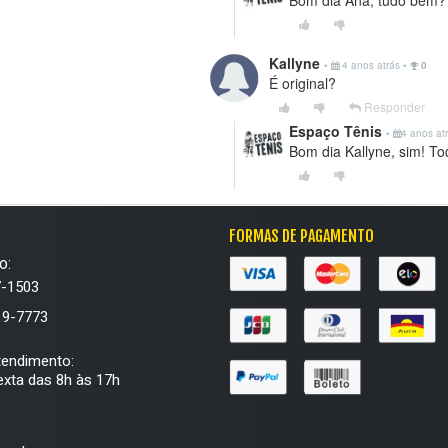
Bom dia Ana, tudo bem?
Kallyne
•
4 anos atrás
•
0
É original?
Responder
Espaço Tênis
•
4 anos at
Bom dia Kallyne, sim! To
FORMAS DE PAGAMENTO
o:
7-1503
19-7773
tendimento:
xta das 8h às 17h