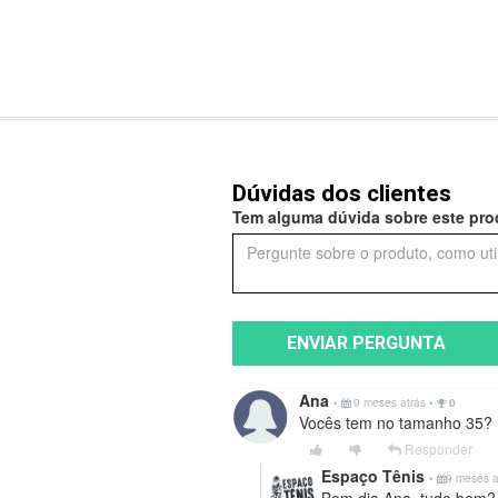
Dúvidas dos clientes
Tem alguma dúvida sobre este prod
ENVIAR PERGUNTA
Ana
•
9 meses atrás
•
0
Vocês tem no tamanho 35?
Responder
Espaço Tênis
•
9 meses 