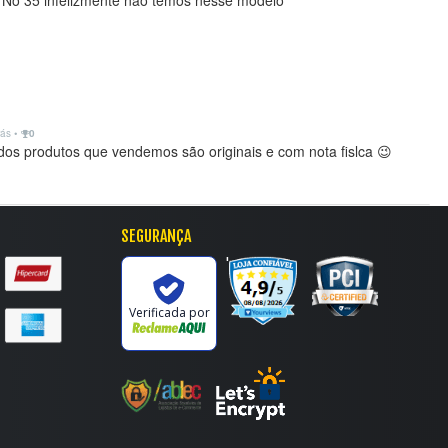
 No 35 infelizmente não temos nesse modelo
rás
•
0
dos produtos que vendemos são originais e com nota fislca 😉
SEGURANÇA
'
Verificada por