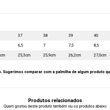
37
38
39
40
6,5
7
7,5
8,5
9cm
25,3cm
25,9cm
26,2cm
27,0cm
o. Sugerimos comparar com a palmilha de algum produto qu
Produtos relacionados
Quem gostou deste produto também viu os produtos abaixo