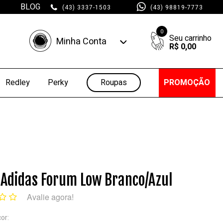
BLOG
(43) 3337-1503
(43) 98819-7773
0
Minha Conta
R$ 0,00
Minha Conta
Minhas Compras
Roupas
PROMOÇÃO
Redley
Perky
 Adidas Forum Low Branco/Azul
Avalie agora!
cor: