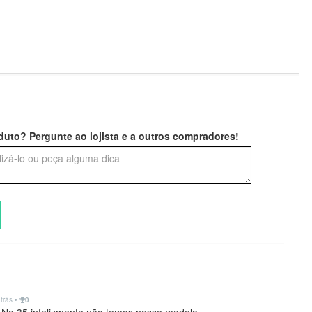
uto? Pergunte ao lojista e a outros compradores!
atrás
•
0