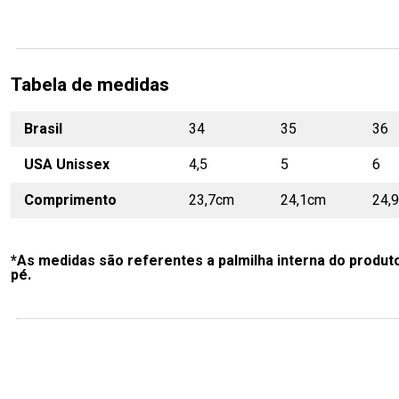
Tabela de medidas
Brasil
34
35
36
USA Unissex
4,5
5
6
Comprimento
23,7cm
24,1cm
24,
*As medidas são referentes a palmilha interna do produt
pé.