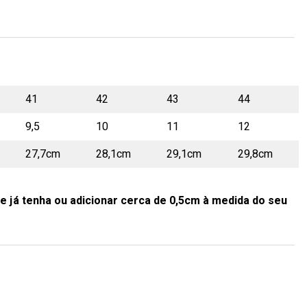
41
42
43
44
9,5
10
11
12
27,7cm
28,1cm
29,1cm
29,8cm
e já tenha ou adicionar cerca de 0,5cm à medida do seu