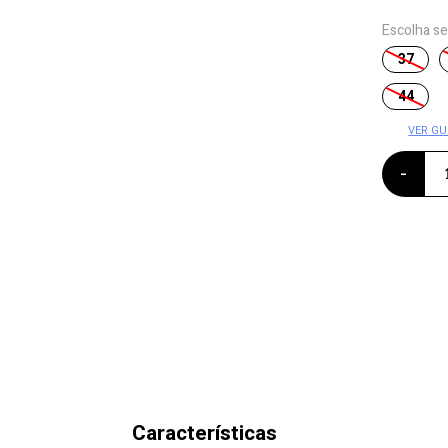
Escolha s
37
44
VER GU
-
Características