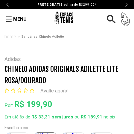
FRETE GRÁTIS
acima de R$299,00*
MENU
Sandálias
Chinelo Adilette
Adidas
CHINELO ADIDAS ORIGINALS ADILETTE LITE
ROSA/DOURADO
Avalie agora!
R$ 199,90
Por:
Em até 6x de
R$ 33,31
ou
R$ 189,91
no pix
Escolha a cor: