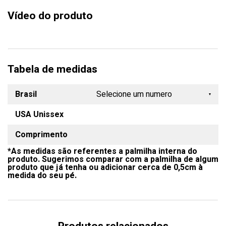
Vídeo do produto
Tabela de medidas
Brasil
Selecione um numero
USA Unissex
34/35
Comprimento
36/37
*As medidas são referentes a palmilha interna do
38/39
produto. Sugerimos comparar com a palmilha de algum
produto que já tenha ou adicionar cerca de 0,5cm à
40/41
medida do seu pé.
42/43
44/45