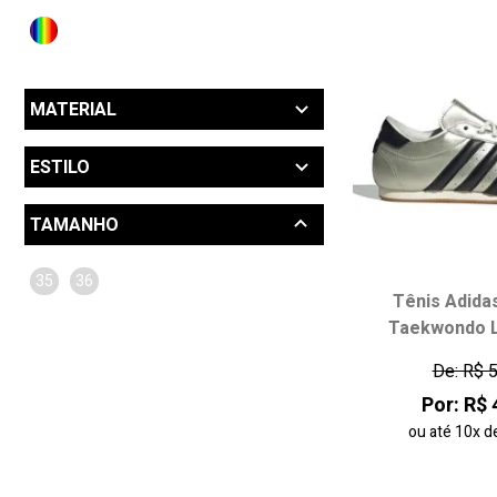
MATERIAL
Couro (1)
ESTILO
Cano Baixo (1)
TAMANHO
35
36
Tênis Adidas
Taekwondo L
De: R$ 
Por: R$ 
ou até
10x
d