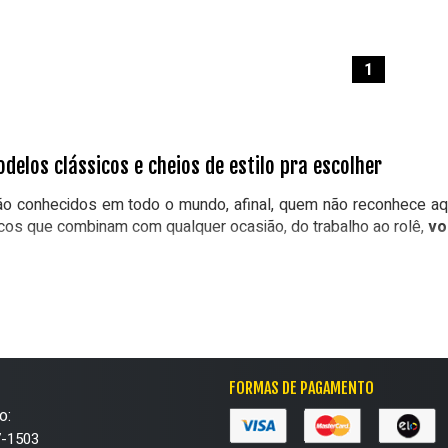
1
delos clássicos e cheios de estilo pra escolher
ão conhecidos em todo o mundo, afinal, quem não reconhece aqu
cos que combinam com qualquer ocasião, do trabalho ao rolê,
vo
l encontrar as principais linhas de calçados da empresa, como o
ade de modelos e tamanhos pra você escolher o seu preferido.
 tamanho:
e cano baixo, alto e plataforma que vão ficar perfeitos nos se
36
37
FORMAS DE PAGAMENTO
o:
a nos modelos disponíveis aqui!
7-1503