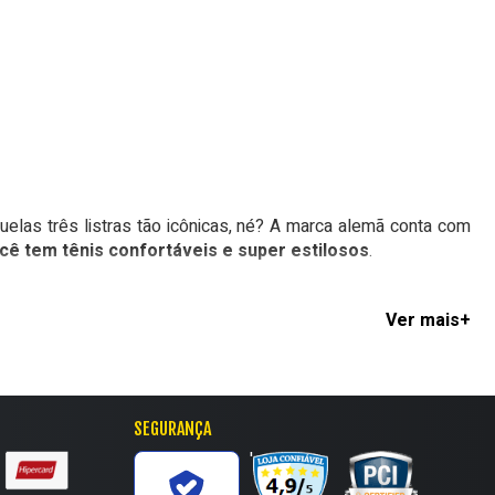
elas três listras tão icônicas, né? A marca alemã conta com
cê tem tênis confortáveis e super estilosos
.
 tradicional Superstar ou o lendário Stan Smith. Contamos com
us looks, além de garantirem o máximo de conforto pros seus
SEGURANÇA
'