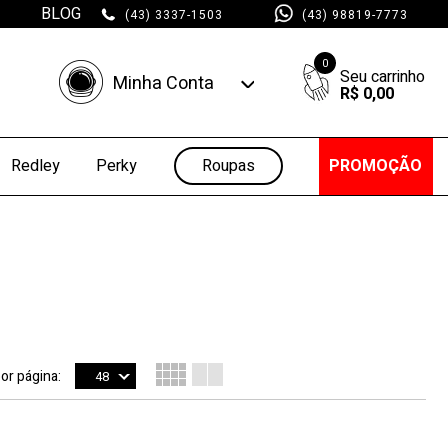
BLOG
(43) 3337-1503
(43) 98819-7773
0
Minha Conta
R$ 0,00
Minha Conta
Minhas Compras
Roupas
PROMOÇÃO
Redley
Perky
por página:
48