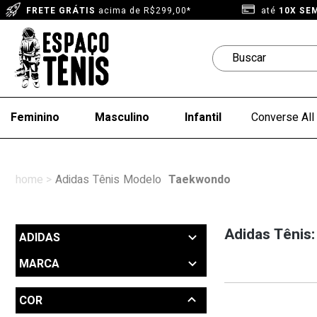
FRETE GRÁTIS
acima de R$299,00*
até
10X SE
Feminino
Masculino
Infantil
Converse All 
Adidas
Tênis
Modelo
Taekwondo
Adidas Tênis
ADIDAS
MARCA
Adidas (1)
COR