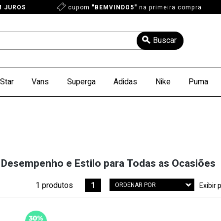
M JUROS
cupom
"BEMVINDO5"
na primeira compra
Star
Vans
Superga
Adidas
Nike
Puma
: Desempenho e Estilo para Todas as Ocasiões
1 produtos
1
ORDENAR POR
Exibir 
Menor Preço
Maior Preço