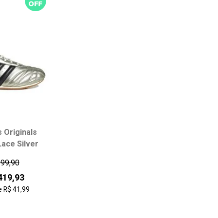
Mais vendidos
Melhores avaliações
A - Z
Z - A
Data de lançamento
Melhor Desconto
 Originals
ace Silver
599,90
419,93
e
R$ 41,99