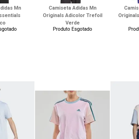
didas Mn
Camiseta Adidas Mn
Camis
 tamanho:
Escolha seu tamanho:
Escol
ssentials
Originals Adicolor Trefoil
Originals
G
GG
P
M
G
GG
P
co
Verde
sgotado
Produto Esgotado
Prod
 carrinho
adicionar ao carrinho
adici