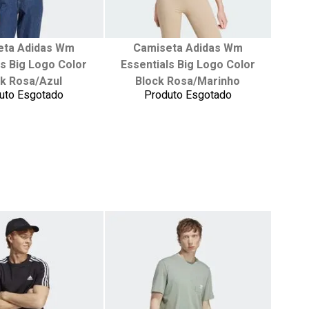
eta Adidas Wm
Camiseta Adidas Wm
ha seu tamanho:
Escolha seu tamanho:
ls Big Logo Color
Essentials Big Logo Color
M
G
GG
P
M
G
GG
ck Rosa/Azul
Block Rosa/Marinho
EG
uto Esgotado
Produto Esgotado
onar ao carrinho
adicionar ao carrinho