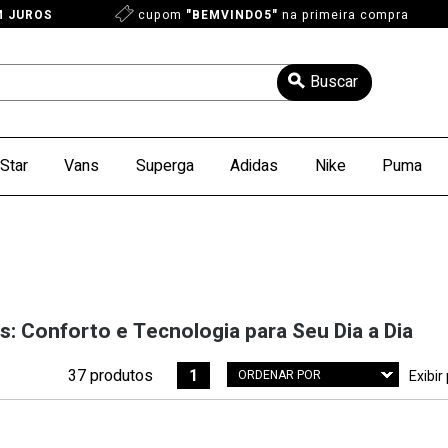
M JUROS
cupom
"BEMVINDO5"
na primeira compra
Star
Vans
Superga
Adidas
Nike
Puma
: Conforto e Tecnologia para Seu Dia a Dia
37 produtos
1
ORDENAR POR
Exibir
Menor Preço
Maior Preço