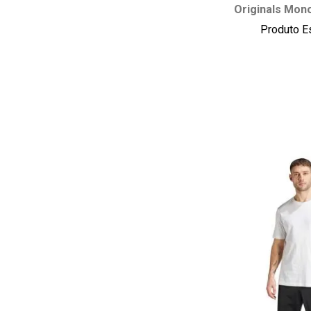
Originals Mon
P
M
Produto E
adicionar ao