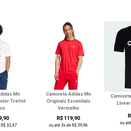
didas Mn
Camiseta Adidas Mn
Camiseta
 tamanho:
Escolha seu tamanho:
Escol
olor Trefoil
Originals Essentials
Linea
co
Vermelho
G
GG
P
M
G
P
R
9,90
R$ 119,90
ou at
e
R$ 32,47
ou até
3x
de
R$ 39,96