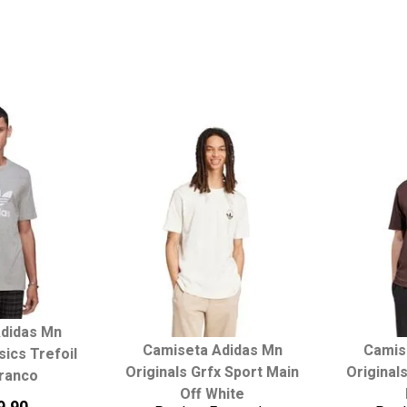
 carrinho
adicionar ao carrinho
adici
didas Mn
Camiseta Adidas Mn
Camis
 tamanho:
Escolha seu tamanho:
Escol
sics Trefoil
Originals Grfx Sport Main
Original
ranco
G
GG
P
M
G
GG
P
Off White