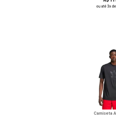
R$ 11
ou até
3x
d
adicionar ao
Escolha seu
Camiseta A