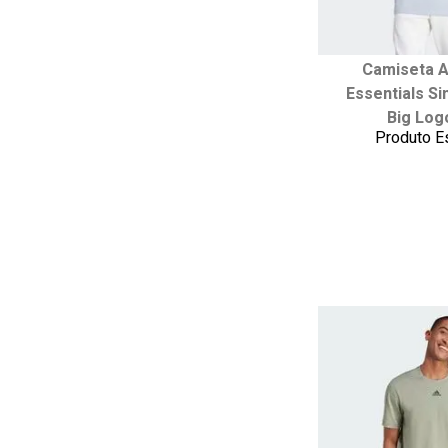
Camiseta A
Escolha seu
Essentials Si
PP
P
Big Log
GG
Produto E
adicionar ao