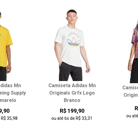
Mais vendidos
Melhores avaliações
A - Z
Z - A
Data de lançamento
Melhor Desconto
didas Mn
Camiseta Adidas Mn
Camis
ining Supply
Originals Grfx Logo
Origi
Amarelo
Branco
R
9,90
R$ 199,90
ou at
e
R$ 35,98
ou até
6x
de
R$ 33,31