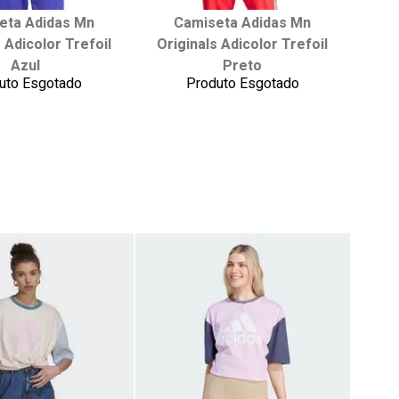
eta Adidas Mn
Camiseta Adidas Mn
ha seu tamanho:
Escolha seu tamanho:
 Adicolor Trefoil
Originals Adicolor Trefoil
M
G
P
M
G
Azul
Preto
uto Esgotado
Produto Esgotado
onar ao carrinho
adicionar ao carrinho