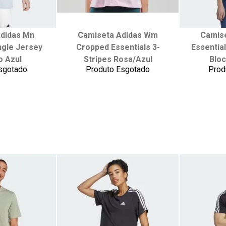
didas Mn
Camiseta Adidas Wm
Camis
 tamanho:
Escolha seu tamanho:
Escol
ngle Jersey
Cropped Essentials 3-
Essentia
M
G
P
M
G
P
o Azul
Stripes Rosa/Azul
Blo
EG
sgotado
Produto Esgotado
Prod
 carrinho
adicionar ao carrinho
adici