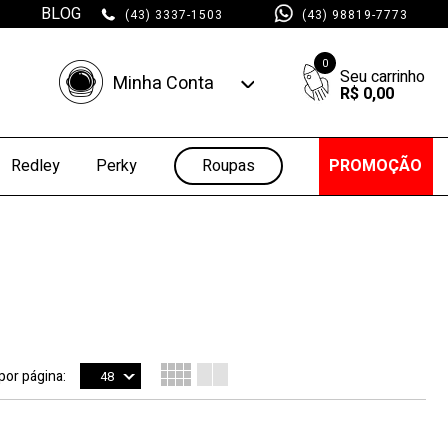
BLOG
(43) 3337-1503
(43) 98819-7773
0
Minha Conta
R$ 0,00
Minha Conta
Minhas Compras
Roupas
PROMOÇÃO
Redley
Perky
 por página:
48