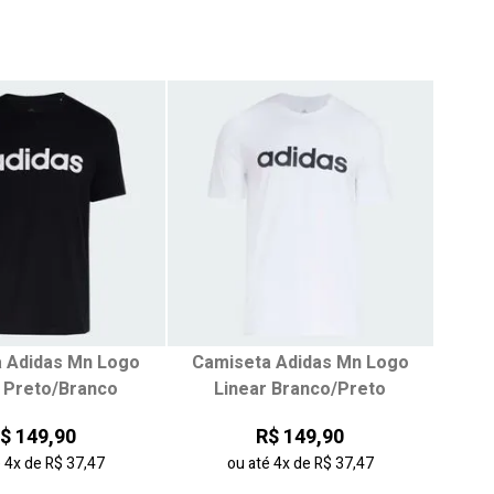
 Adidas Mn Logo
Camiseta Adidas Mn Logo
ha seu tamanho:
Escolha seu tamanho:
r Preto/Branco
Linear Branco/Preto
M
G
PP
P
M
G
$ 149,90
R$ 149,90
GG
EG
é
4x
de
R$ 37,47
ou até
4x
de
R$ 37,47