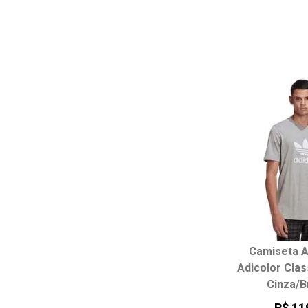
adicionar ao
Camiseta A
Escolha seu
Adicolor Clas
Cinza/B
P
M
EG