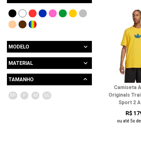
MODELO
Roupas Adidas (37)
MATERIAL
Outros (3)
TAMANHO
Algodão (34)
Camiseta A
Originals Tra
PP
P
M
GG
Sport 2 
R$ 17
ou até
5x
d