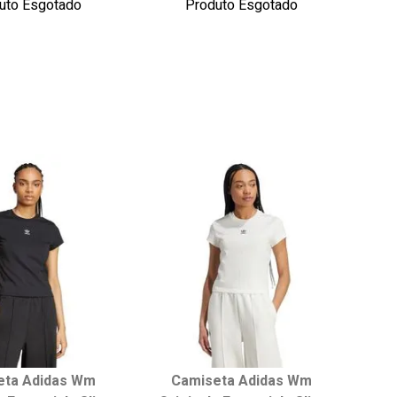
uto Esgotado
Produto Esgotado
onar ao carrinho
adicionar ao carrinho
eta Adidas Wm
Camiseta Adidas Wm
ha seu tamanho:
Escolha seu tamanho: