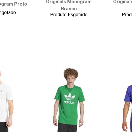
Originals Monogram
Original
ogram Preto
G
GG
P
M
G
GG
P
Branco
sgotado
Produto Esgotado
Prod
 carrinho
adicionar ao carrinho
adici