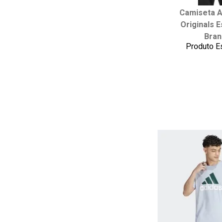
Camiseta A
Escolha seu
Originals E
P
M
Bran
Produto E
adicionar ao