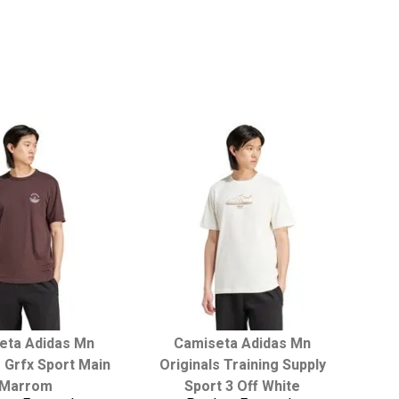
onar ao carrinho
adicionar ao carrinho
eta Adidas Mn
Camiseta Adidas Mn
ha seu tamanho:
Escolha seu tamanho:
s Grfx Sport Main
Originals Training Supply
M
G
GG
P
M
G
GG
Marrom
Sport 3 Off White