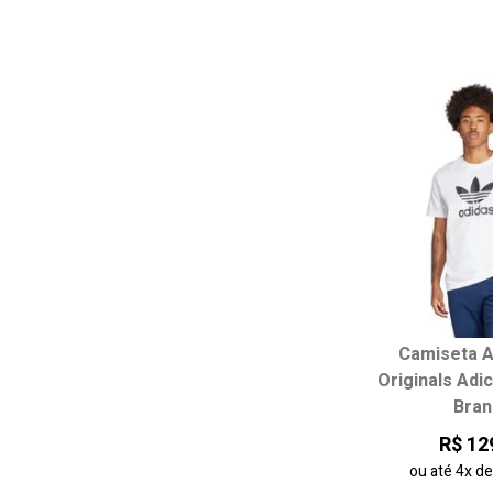
Camiseta A
Escolha seu
Originals Adic
Bran
P
M
R$ 12
ou até
4x
d