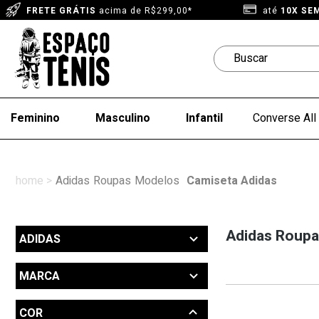
FRETE GRÁTIS
acima de R$299,00*
até
10X SE
Feminino
Masculino
Infantil
Converse All 
Adidas
Roupas
Modelos
Camiseta Adidas
Adidas Roupas
ADIDAS
Outlet (3)
MARCA
Produtos até 270 reais (19)
Camiseta Adidas (37)
Adidas (37)
COR